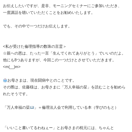
お伝えしたいですが、是非、モーニングセミナーにご参加いただき、
一度講話を聴いていただくことをお勧めいたします。
でも、その中で一つだけお伝えします。
<私が受けた倫理指導の数珠の言霊＞
☆親への恩は、たった一言「生んでくれてありがとう」でいいのだよ。
他にも8つありますが、今回この一つだけとさせていただきます。
<m(__)m>
お母さまは、現在闘病中とのことです。
その際は、佐藤様は、お母さまに「万人幸福の栞」を読むことを勧めら
れたそうです。
「万人幸福の栞
」＝倫理法人会で利用している本（学びのもと）
「いいこと書いてるわねぇー」とお母さまの枕元には、ちゃんと