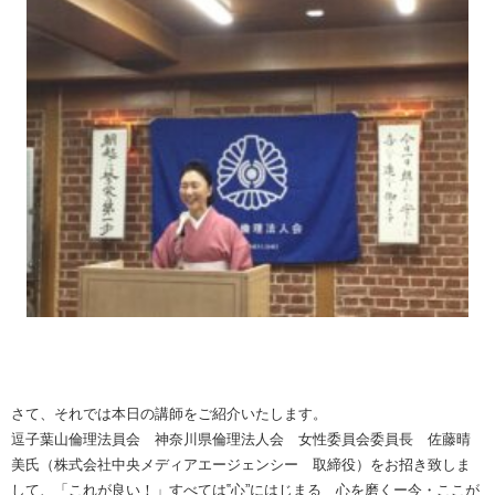
さて、それでは本日の講師をご紹介いたします。
逗子葉山倫理法員会 神奈川県倫理法人会 女性委員会委員長 佐藤晴
美氏（株式会社中央メディアエージェンシー 取締役）をお招き致しま
して、「これが良い！」すべては‟心”にはじまる 心を磨くー今・ここが