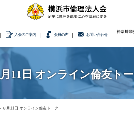
神奈川県横
入会のご案内
会員の声
お問い合わせ
月11日 オンライン倫友ト
>
８月11日 オンライン倫友トーク