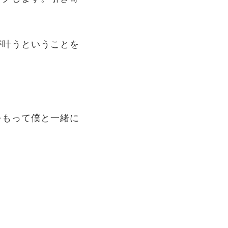
が叶うということを
。
をもって僕と一緒に