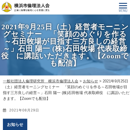
2021年9月25日（土）経営者モーニン
グセミナー 「笑顔のめぐりを作る
～石田牧場が目指す三方良しの経営
～」石田 陽一 (株)石田牧場 代表取締
役 に講話いただきます。【Zoomで
も配信】
一般社団法人倫理研究所 横浜市倫理法人会
>
お知らせ
>
2021年9月25日
（土）経営者モーニングセミナー 「笑顔のめぐりを作る～石田牧場が目
指す三方良しの経営～」石田 陽一 (株)石田牧場 代表取締役 に講話いただ
きます。【Zoomでも配信】
2021年08月29日
お知らせ