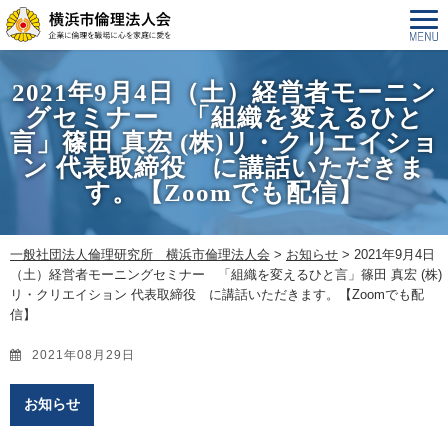
2021年9月4日（土）経営者モーニン
グセミナー 「組織を変えるひと
言」篠田 真宏 (株)リ・クリエイショ
ン 代表取締役 に講話いただきま
す。【Zoomでも配信】
一般社団法人倫理研究所 横浜市倫理法人会
>
お知らせ
>
2021年9月4日
（土）経営者モーニングセミナー 「組織を変えるひと言」篠田 真宏 (株)
リ・クリエイション 代表取締役 に講話いただきます。【Zoomでも配
信】
2021年08月29日
お知らせ