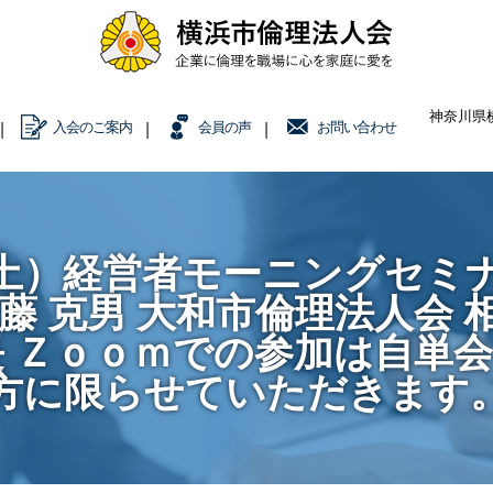
神奈川県横
入会のご案内
会員の声
お問い合わせ
7日（土）経営者モーニングセ
 克男 大和市倫理法人会 相
長 Ｚｏｏｍでの参加は自単
方に限らせていただきます