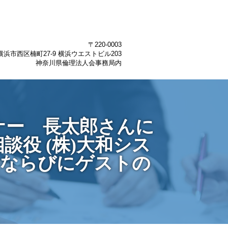
〒220-0003
浜市西区楠町27-9 横浜ウエストビル203
神奈川県倫理法人会事務局内
ミナー 長太郎さんに
談役 (株)大和シス
会ならびにゲストの
。