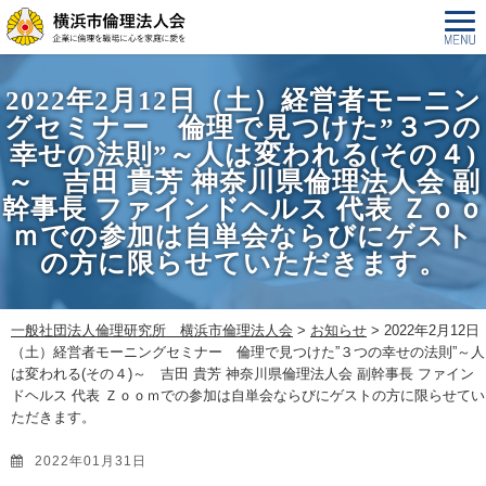
2022年2月12日（土）経営者モーニン
グセミナー 倫理で見つけた”３つの
幸せの法則”～人は変われる(その４)
～ 吉田 貴芳 神奈川県倫理法人会 副
幹事長 ファインドヘルス 代表 Ｚｏｏ
ｍでの参加は自単会ならびにゲスト
の方に限らせていただきます。
一般社団法人倫理研究所 横浜市倫理法人会
>
お知らせ
>
2022年2月12日
（土）経営者モーニングセミナー 倫理で見つけた”３つの幸せの法則”～人
は変われる(その４)～ 吉田 貴芳 神奈川県倫理法人会 副幹事長 ファイン
ドヘルス 代表 Ｚｏｏｍでの参加は自単会ならびにゲストの方に限らせてい
ただきます。
2022年01月31日