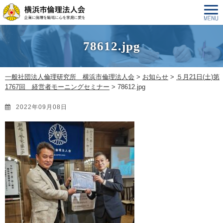
78612.jpg
一般社団法人倫理研究所 横浜市倫理法人会
>
お知らせ
>
５月21日(土)第
1767回 経営者モーニングセミナー
>
78612.jpg
2022年09月08日