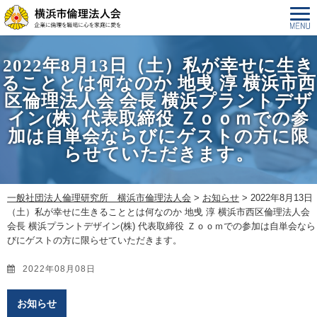
2022年8月13日（土）私が幸せに生き
ることとは何なのか 地曵 淳 横浜市西
区倫理法人会 会長 横浜プラントデザ
イン(株) 代表取締役 Ｚｏｏｍでの参
加は自単会ならびにゲストの方に限
らせていただきます。
一般社団法人倫理研究所 横浜市倫理法人会
>
お知らせ
>
2022年8月13日
（土）私が幸せに生きることとは何なのか 地曵 淳 横浜市西区倫理法人会
会長 横浜プラントデザイン(株) 代表取締役 Ｚｏｏｍでの参加は自単会なら
びにゲストの方に限らせていただきます。
2022年08月08日
お知らせ