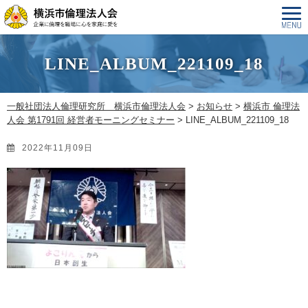
LINE_ALBUM_221109_18
一般社団法人倫理研究所 横浜市倫理法人会
>
お知らせ
>
横浜市 倫理法
人会 第1791回 経営者モーニングセミナー
>
LINE_ALBUM_221109_18
2022年11月09日