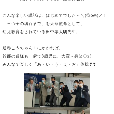
こんな楽しい講話は、はじめてでした～＼(◎o◎)／！
「三つ子の魂百まで」を天命使命として、
幼児教育をされている田中孝太朗先生。
通称こうちゃん！にかかれば、
幹部の皆様も一瞬で3歳児に、大変～身(≧◇≦)。
みんなで楽しく「あ・い・う・え・お」体操❣❣