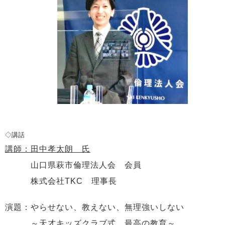
◇講話
講師：田中孝太朗 氏
山口県萩市倫理法人会 会員
株式会社TKC 理事長
演題：やらせない、教えない、無理強いしない
～天才キッズクラブ式 最高の教育～